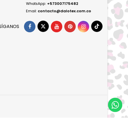
WhatsApp:
+573007175482
Email:
contacto@dalotex.com.co
ANDRÍA
ABRAZABLE PRAGA
$ 45.000
SÍGANOS
A
DOS RELLENOS DE COJINES
$ 30.000
RELLENO DE COJIN
$ 15.000
NA
RELLENO ABRAZABLE MATRIMONIAL
$ 40.000