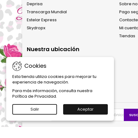
Deprisa
Sobre no
Transcarga Mundial
Pago se
SÁBANA MILÁN
Estelar Express
Contacte
$ 95.000
Skydropx
Mi cuent
Tiendas
SÁBANA CANADÁ
Nuestra ubicación
$ 95.000
Cookies
Esta tienda utiliza cookies para mejorar tu
SÁBANA RAQUEL
experiencia de navegación.
$ 95.000
Para más información, consulta nuestra
Política de Privacidad.
Salir
Aceptar
SÁBANA MOSCÚ
BOLETÍN
$ 95.000