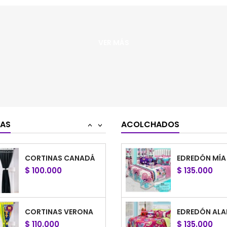
$ 110.000
$ 145.000
VER MÁS
CORTINAS RITA
COLCHA ALEJ
$ 110.000
$ 145.000
CORTINAS MOSCÚ
EDREDÓN NIN
$ 100.000
$ 135.000
NAS
ACOLCHADOS
<
>
CORTINAS CANADÁ
EDREDÓN MÍA
$ 100.000
$ 135.000
CORTINAS VERONA
EDREDÓN ALA
$ 110.000
$ 135.000