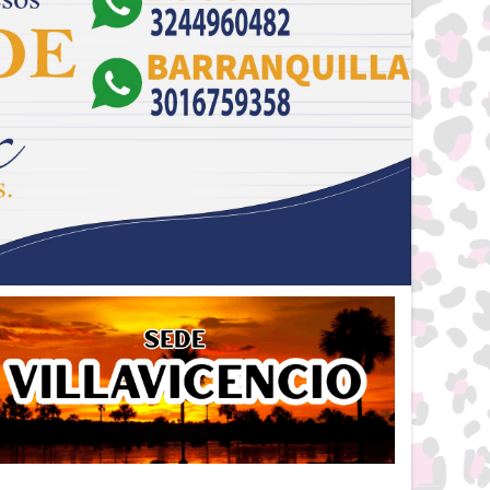
ADA
ALMOHADÓN VERONICA
$ 47.000
LO
ALMOHADÓN CANADÁ
$ 47.000
ENSIA
ALMOHADÓN LUCIANA