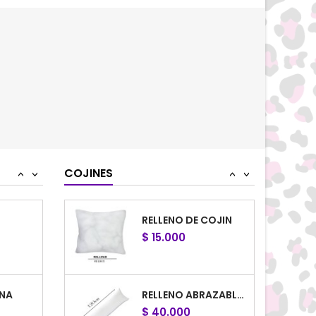
$ 47.000
ANDRÍA
ABRAZABLE PRAGA
$ 45.000
A
DOS RELLENOS DE COJINES
$ 30.000
COJINES
<
>
<
>
RELLENO DE COJIN
$ 15.000
NA
RELLENO ABRAZABLE MATRIMONIAL
$ 40.000