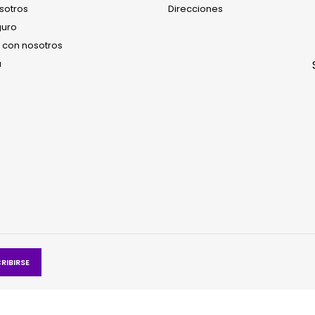
sotros
Direcciones
guro
CORTINAS RITA
COLCHA ALEJ
 con nosotros
$ 110.000
$ 145.000
a
CORTINAS MOSCÚ
EDREDÓN NIN
$ 100.000
$ 135.000
CORTINAS CANADÁ
EDREDÓN MÍA
$ 100.000
$ 135.000
CORTINAS VERONA
EDREDÓN ALA
$ 110.000
$ 135.000
© Copyright 2026 Dalotex. Todos los derechos reservados.