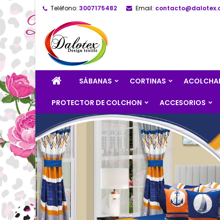
Teléfono:
3007175482
Email:
contacto@dalotex.
M
(
C
E
add_circle_outline
((
De
No
SÁBANAS
CORTINAS
ACOLCHA
PROTECTOR DE COLCHON
ACCESORIOS