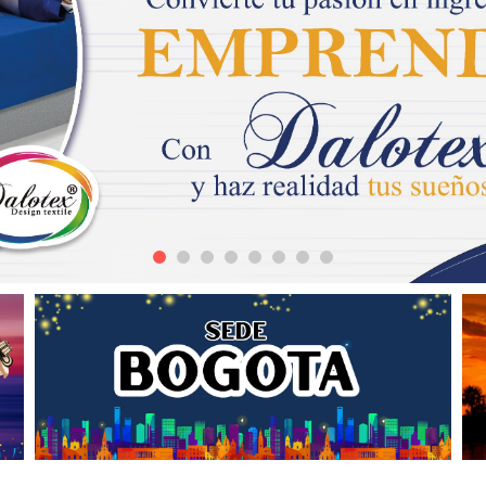
CORTINAS ARIANA
COLCHA CAN
$ 110.000
$ 145.000
CORTINAS STAR
COLCHA APO
$ 110.000
$ 135.000
CORTINAS HORTENSIA
COLCHA HORT