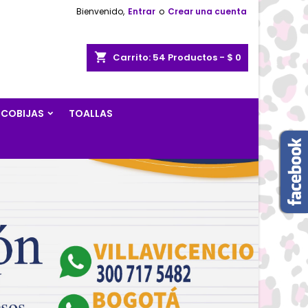
Bienvenido,
Entrar
o
Crear una cuenta
×
×
×
×
shopping_cart
Carrito:
54
Productos - $ 0
COBIJAS
TOALLAS
)
r
s