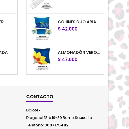
ER
COJINES DÚO ARIANA X2
$ 42.000
ADA
ALMOHADÓN VERONICA
$ 47.000
LO
ALMOHADÓN CANADÁ
$ 47.000
CONTACTO
Dalotex
ENSIA
ALMOHADÓN LUCIANA
Diagonal 18 #19-39 Barrio Sausalito
$ 47.000
Teléfono:
3007175482