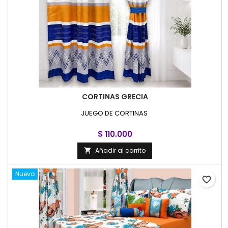
CORTINAS GRECIA
JUEGO DE CORTINAS
$ 110.000
Añadir al carrito

Nuevo
favorite_border