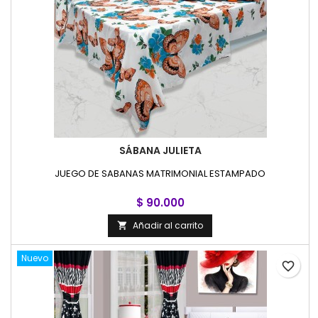
SÁBANA JULIETA
JUEGO DE SABANAS MATRIMONIAL ESTAMPADO
$ 90.000
Añadir al carrito

Nuevo
favorite_border