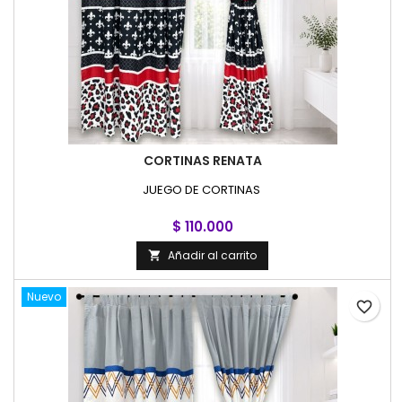
CORTINAS RENATA
JUEGO DE CORTINAS
$ 110.000
Añadir al carrito

Nuevo
favorite_border