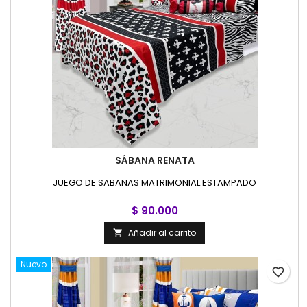
SÁBANA RENATA
JUEGO DE SABANAS MATRIMONIAL ESTAMPADO
$ 90.000
Añadir al carrito

Nuevo
favorite_border