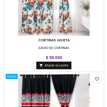
CORTINAS JULIETA
JUEGO DE CORTINAS
$ 110.000
Añadir al carrito

Nuevo
favorite_border