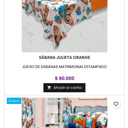
SÁBANA JULIETA ORANGE
JUEGO DE SABANAS MATRIMONIAL ESTAMPADO
$ 90.000
Añadir al carrito

Nuevo
favorite_border