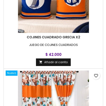
COJINES CUADRADO GRECIA X2
JUEGO DE COJINES CUADRADOS
$ 42.000
Añadir al carrito

Nuevo
favorite_border